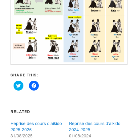
SHARE THIS:
Click
Click
to
to
share
share
on
on
Twitter
Facebook
(Opens
(Opens
in
in
RELATED
new
new
window)
window)
Reprise des cours d’aikido
Reprise des cours d’aikido
2025-2026
2024-2025
31/08/2025
01/08/2024