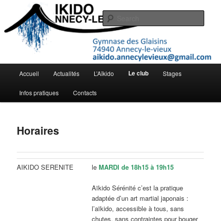
Skip
Gymnase des Glaisins, 74940 Annecy-le-Vieux
to
Sear
primary
content
Aïkido Annecy-le-Vieux
Main
Le club
Accueil
Actualités
L’Aïkido
Stages
menu
Infos pratiques
Contacts
Horaires
AIKIDO SERENITE
le
MARDI de 18h15 à 19h15
Aïkido Sérénité c’est la pratique
adaptée d’un art martial japonais :
l’aïkido, accessible à tous, sans
chutes, sans contraintes pour bouger